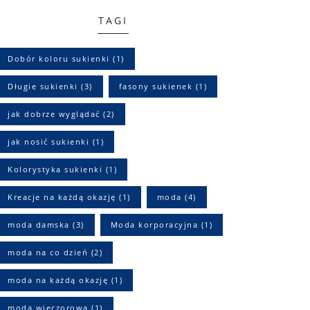
TAGI
Dobór koloru sukienki
(1)
Długie sukienki
(3)
fasony sukienek
(1)
jak dobrze wyglądać
(2)
jak nosić sukienki
(1)
Kolorystyka sukienki
(1)
Kreacje na każdą okazję
(1)
moda
(4)
moda damska
(3)
Moda korporacyjna
(1)
moda na co dzień
(2)
moda na każdą okazję
(1)
moda wieczorowa
(1)