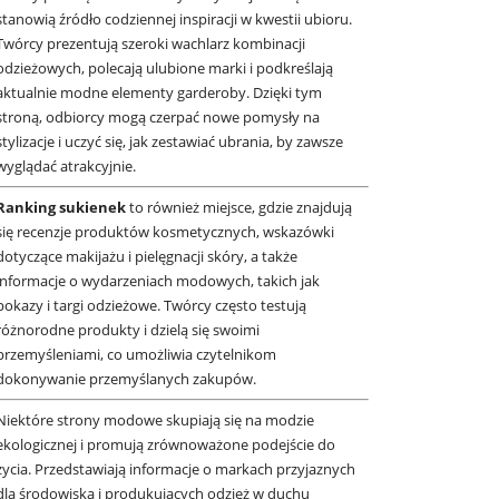
stanowią źródło codziennej inspiracji w kwestii ubioru.
Twórcy prezentują szeroki wachlarz kombinacji
odzieżowych, polecają ulubione marki i podkreślają
aktualnie modne elementy garderoby. Dzięki tym
stroną, odbiorcy mogą czerpać nowe pomysły na
stylizacje i uczyć się, jak zestawiać ubrania, by zawsze
wyglądać atrakcyjnie.
Ranking sukienek
to również miejsce, gdzie znajdują
się recenzje produktów kosmetycznych, wskazówki
dotyczące makijażu i pielęgnacji skóry, a także
informacje o wydarzeniach modowych, takich jak
pokazy i targi odzieżowe. Twórcy często testują
różnorodne produkty i dzielą się swoimi
przemyśleniami, co umożliwia czytelnikom
dokonywanie przemyślanych zakupów.
Niektóre strony modowe skupiają się na modzie
ekologicznej i promują zrównoważone podejście do
życia. Przedstawiają informacje o markach przyjaznych
dla środowiska i produkujących odzież w duchu