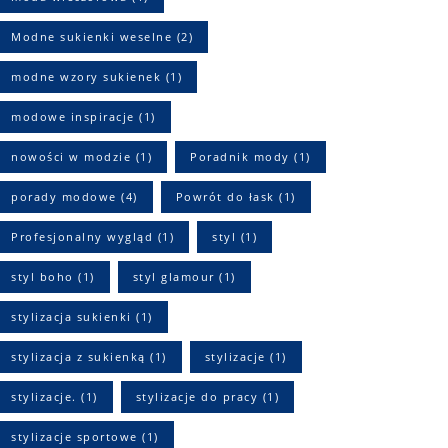
Modne sukienki weselne
(2)
modne wzory sukienek
(1)
modowe inspiracje
(1)
nowości w modzie
(1)
Poradnik mody
(1)
porady modowe
(4)
Powrót do łask
(1)
Profesjonalny wygląd
(1)
styl
(1)
styl boho
(1)
styl glamour
(1)
stylizacja sukienki
(1)
stylizacja z sukienką
(1)
stylizacje
(1)
stylizacje.
(1)
stylizacje do pracy
(1)
stylizacje sportowe
(1)