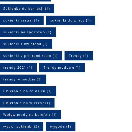
Sukienka do karnacji
(1)
sukienki casual
(1)
sukienki do pracy
(1)
sukienki na sportowo
(1)
sukienki z kwiatami
(1)
sukienki z printami retro
(1)
Trendy
(1)
trendy 2021
(1)
Trendy modowe
(1)
trendy w modzie
(3)
Ubieranie na co dzień
(1)
Ubieranie na wieczór
(1)
Wpływ mody na komfort
(1)
wybór sukienki
(3)
wygoda
(1)