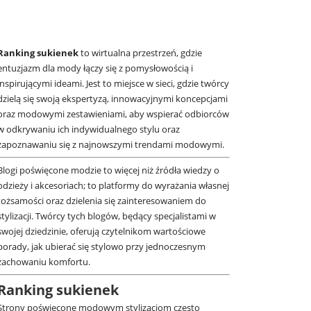
Ranking sukienek
to wirtualna przestrzeń, gdzie
entuzjazm dla mody łączy się z pomysłowością i
inspirującymi ideami. Jest to miejsce w sieci, gdzie twórcy
dzielą się swoją ekspertyzą, innowacyjnymi koncepcjami
oraz modowymi zestawieniami, aby wspierać odbiorców
w odkrywaniu ich indywidualnego stylu oraz
zapoznawaniu się z najnowszymi trendami modowymi.
Blogi poświęcone modzie to więcej niż źródła wiedzy o
odzieży i akcesoriach; to platformy do wyrażania własnej
tożsamości oraz dzielenia się zainteresowaniem do
stylizacji. Twórcy tych blogów, będący specjalistami w
swojej dziedzinie, oferują czytelnikom wartościowe
porady, jak ubierać się stylowo przy jednoczesnym
zachowaniu komfortu.
Ranking sukienek
Strony poświęcone modowym stylizacjom często